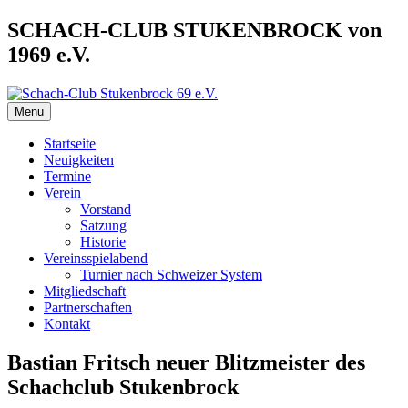
Skip
SCHACH-CLUB STUKENBROCK von
to
1969 e.V.
content
Menu
Schach-Club Stukenbrock 69 e.V.
Startseite
Neuigkeiten
Termine
Verein
Vorstand
Satzung
Historie
Vereinsspielabend
Turnier nach Schweizer System
Mitgliedschaft
Partnerschaften
Kontakt
Bastian Fritsch neuer Blitzmeister des
Schachclub Stukenbrock