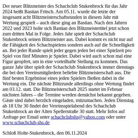
Der neuer Blitzmeister des Schachclub Stukenbrock für das Jahr
2024 heißt Bastian Fritsch. Am 05.11. wurde die letzte der
insgesamt acht Blitzmeisterschaftsrunden in diesem Jahr mit
Wertung gespielt – auch diese ging an Bastian. Nach den Jahren
2022 und 2023 holte sich Bastian den Blitzmeistertitel jetzt schon
zum dritten Mal in Folge. Jedes Jahr spielt der Schachclub
Stukenbrock seinen Blitzmeister aus. Dabei kommt es nicht nur auf
die Fähigkeit des Schachspielens sondern auch auf die Schnelligkeit
an. Bei jeder Runde spielt jeder gegen jeden bei einer Spielzeit pro
Spiel von fünf Minuten je Spieler. Dabei wird auch schon mal eine
Figur geopfert, um in eine vorteilhafte Stellung zu kommen. Das
ganze Jahr über spielt der Schachclub Stukenbrock immer dienstags
die bei den Vereinsmitgliedern beliebte Blitzmeisterschaft aus. Die
fünf besten Ergebnisse eines jeden Spielers fließen dabei in die
Wertung ein. Die nächste Blitzrunde allerdings ohne Wertung findet
am 03.12. statt. Die Blitzmeisterschaft 2025 startet im Februar
nächsten Jahres – die Termine werden demächst bekannt gegeben.
Gäste sind dabei herzlich eingeladen, mitzumachen. Jeden Dienstag
ab 18 Uhr 30 findet der Vereinsspielabend des Schachclub
Stukenbrock an der Alten Spellerstraße 30 statt. Mehr Infos auf
Anfrage per Email unter
schachclubshs@yahoo.com
oder unter
www.schachclub-shs.de
Schloß Holte-Stukenbrock, den 06.11.2024